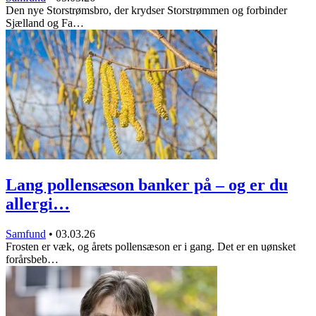
Den nye Storstrømsbro, der krydser Storstrømmen og forbinder
Sjælland og Fa…
Lang pollensæson banker på – og er du
allergi…
Samfund
•
03.03.26
Frosten er væk, og årets pollensæson er i gang. Det er en uønsket
forårsbeb…