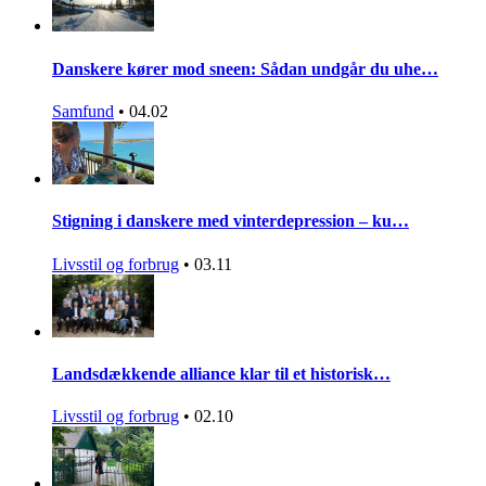
Danskere kører mod sneen: Sådan undgår du uhe…
Samfund
•
04.02
Stigning i danskere med vinterdepression – ku…
Livsstil og forbrug
•
03.11
Landsdækkende alliance klar til et historisk…
Livsstil og forbrug
•
02.10