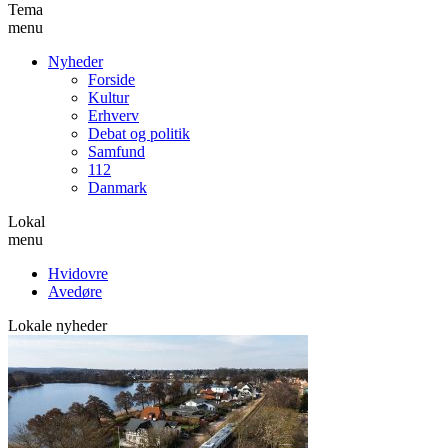
Tema
menu
Nyheder
Forside
Kultur
Erhverv
Debat og politik
Samfund
112
Danmark
Lokal
menu
Hvidovre
Avedøre
Lokale nyheder