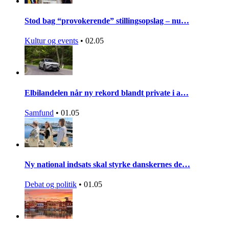
Stod bag “provokerende” stillingsopslag – nu…
Kultur og events
•
02.05
Elbilandelen når ny rekord blandt private i a…
Samfund
•
01.05
Ny national indsats skal styrke danskernes de…
Debat og politik
•
01.05