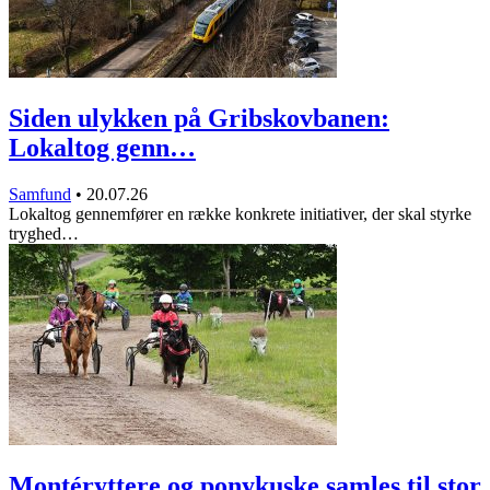
Siden ulykken på Gribskovbanen:
Lokaltog genn…
Samfund
•
20.07.26
Lokaltog gennemfører en række konkrete initiativer, der skal styrke
tryghed…
Montéryttere og ponykuske samles til stor