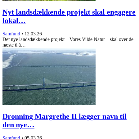
Nyt landsdækkende projekt skal engagere
lokal…
Samfund
•
12.03.26
Det nye landsdækkende projekt – Vores Vilde Natur – skal over de
næste ti å…
Dronning Margrethe II lægger navn til
den nye…
Samfund
•
05.03.26