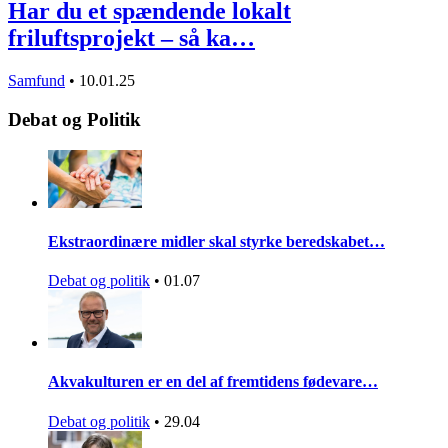
Har du et spændende lokalt
friluftsprojekt – så ka…
Samfund
•
10.01.25
Debat og Politik
Ekstraordinære midler skal styrke beredskabet…
Debat og politik
•
01.07
Akvakulturen er en del af fremtidens fødevare…
Debat og politik
•
29.04