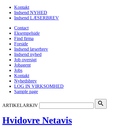
Kontakt
Indsend NYHED
Indsend LÆSERBREV
Contact
Eksempelside
Find firma
Forside
Indsend læserbrev
Indsend nyhed
Job oversigt
Jobagent
Jobs
Kontakt
Nyhedsbrev
LOG IN VIRKSOMHED
Sample page
search
ARTIKELARKIV
Hvidovre Netavis