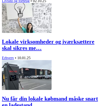
Livsstil og forbrug
•
02.10.25
Lokale virksomheder og iværksættere
skal sikres me…
Erhverv
•
10.01.25
Nu får din lokale købmand måske snart
en ladestand…