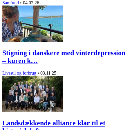
Samfund
•
04.02.26
Stigning i danskere med vinterdepression
– kuren k…
Livsstil og forbrug
•
03.11.25
Landsdækkende alliance klar til et