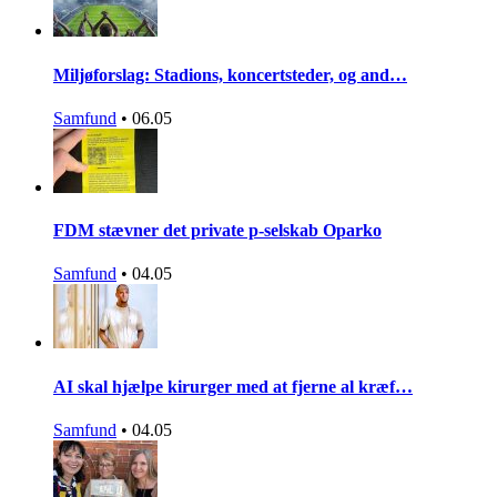
Miljøforslag: Stadions, koncertsteder, og and…
Samfund
•
06.05
FDM stævner det private p-selskab Oparko
Samfund
•
04.05
AI skal hjælpe kirurger med at fjerne al kræf…
Samfund
•
04.05