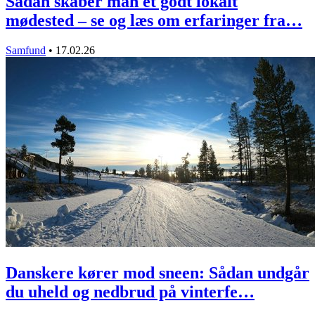
Sådan skaber man et godt lokalt
mødested – se og læs om erfaringer fra…
Samfund
•
17.02.26
Danskere kører mod sneen: Sådan undgår
du uheld og nedbrud på vinterfe…