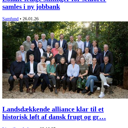
samles i ny jobbank
Samfund
•
26.01.26
Landsdækkende alliance klar til et
historisk løft af dansk frugt og gr…