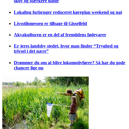
skov og stærkere natur
Lokaltog forlænger reduceret køreplan weekend og nat
Livsstilsmessen er tilbage til Gisselfeld
Akvakulturen er en del af fremtidens fødevarer
Er jeres landsby stedet, hvor man finder “Tryghed og
trivsel i det nære”
Drømmer du om at blive lokomotivfører? Så har du gode
chancer lige nu