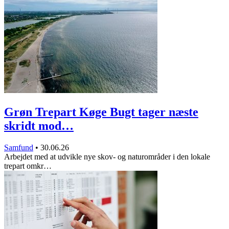
Grøn Trepart Køge Bugt tager næste
skridt mod…
Samfund
•
30.06.26
Arbejdet med at udvikle nye skov- og naturområder i den lokale
trepart omkr…