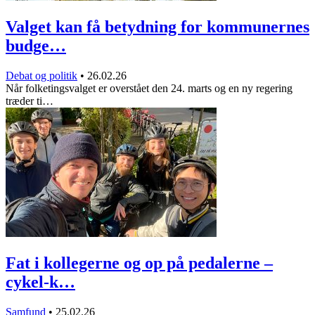
Valget kan få betydning for kommunernes
budge…
Debat og politik
•
26.02.26
Når folketingsvalget er overstået den 24. marts og en ny regering
træder ti…
Fat i kollegerne og op på pedalerne –
cykel-k…
Samfund
•
25.02.26