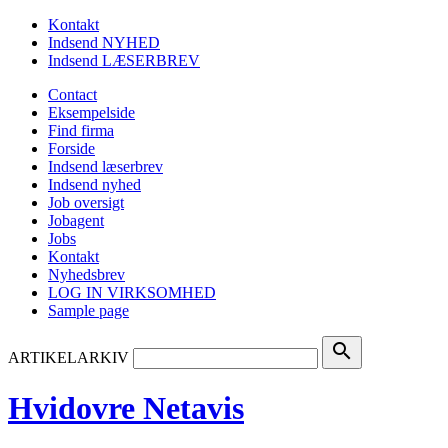
Kontakt
Indsend NYHED
Indsend LÆSERBREV
Contact
Eksempelside
Find firma
Forside
Indsend læserbrev
Indsend nyhed
Job oversigt
Jobagent
Jobs
Kontakt
Nyhedsbrev
LOG IN VIRKSOMHED
Sample page
search
ARTIKELARKIV
Hvidovre Netavis