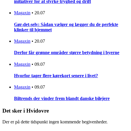
initiativer for at styrke tryghed og drift
Magaxin
•
20.07
Gør-det-selv: Sådan vælger og lægger du de perfekte
klinker til hjemmet
Magaxin
•
20.07
Derfor får grønne områder større betydning i byerne
Magaxin
•
09.07
Hvorfor tager flere kørekort senere i livet?
Magaxin
•
09.07
Biltrends der vinder frem blandt danske bilejere
Det sker i Hvidovre
Der er på dette tidspunkt ingen kommende begivenheder.