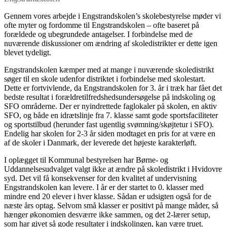
Gennem vores arbejde i Engstrandskolen’s skolebestyrelse møder vi
ofte myter og fordomme til Engstrandskolen – ofte baseret på
forældede og ubegrundede antagelser. I forbindelse med de
nuværende diskussioner om ændring af skoledistrikter er dette igen
blevet tydeligt.
Engstrandskolen kæmper med at mange i nuværende skoledistrikt
søger til en skole udenfor distriktet i forbindelse med skolestart.
Dette er fortvivlende, da Engstrandskolen for 3. år i træk har fået det
bedste resultat i forældretilfredshedsundersøgelse på indskoling og
SFO områderne. Der er nyindrettede faglokaler på skolen, en aktiv
SFO, og både en idrætslinje fra 7. klasse samt gode sportsfaciliteter
og sportstilbud (herunder fast ugentlig svømning/skøjtetur i SFO).
Endelig har skolen for 2-3 år siden modtaget en pris for at være en
af de skoler i Danmark, der leverede det højeste karakterløft.
I oplægget til Kommunal bestyrelsen har Børne- og
Uddannelsesudvalget valgt ikke at ændre på skoledistrikt i Hvidovre
syd. Det vil få konsekvenser for den kvalitet af undervisning
Engstrandskolen kan levere. I år er der startet to 0. klasser med
mindre end 20 elever i hver klasse. Sådan er udsigten også for de
næste års optag. Selvom små klasser er positivt på mange måder, så
hænger økonomien desværre ikke sammen, og det 2-lærer setup,
som har givet så gode resultater i indskolingen, kan være truet.