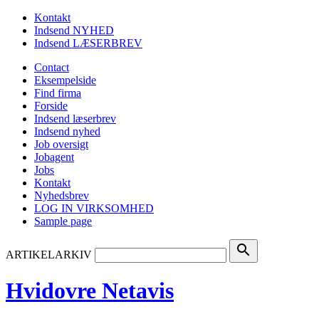
Kontakt
Indsend NYHED
Indsend LÆSERBREV
Contact
Eksempelside
Find firma
Forside
Indsend læserbrev
Indsend nyhed
Job oversigt
Jobagent
Jobs
Kontakt
Nyhedsbrev
LOG IN VIRKSOMHED
Sample page
search
ARTIKELARKIV
Hvidovre Netavis