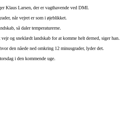
siger Klaus Larsen, der er vagthavende ved DMI.
der, når vejret er som i øjeblikket.
andskab, så daler temperaturerne.
t vejr og sneklædt landskab for at komme helt derned, siger han.
, hvor den nåede ned omkring 12 minusgrader, lyder det.
l torsdag i den kommende uge.