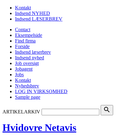
Kontakt
Indsend NYHED
Indsend LÆSERBREV
Contact
Eksempelside
Find firma
Forside
Indsend læserbrev
Indsend nyhed
Job oversigt
Jobagent
Jobs
Kontakt
Nyhedsbrev
LOG IN VIRKSOMHED
Sample page
search
ARTIKELARKIV
Hvidovre Netavis