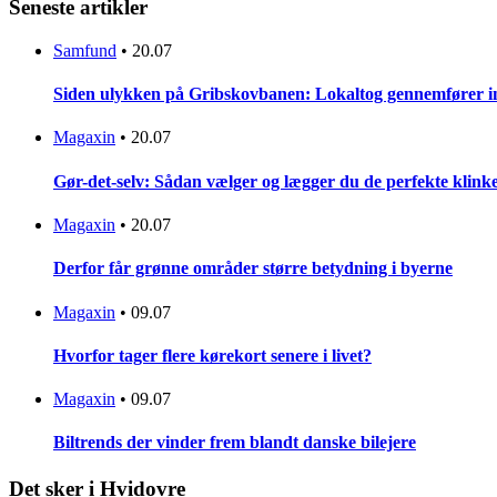
Seneste artikler
Samfund
•
20.07
Siden ulykken på Gribskovbanen: Lokaltog gennemfører initi
Magaxin
•
20.07
Gør-det-selv: Sådan vælger og lægger du de perfekte klinke
Magaxin
•
20.07
Derfor får grønne områder større betydning i byerne
Magaxin
•
09.07
Hvorfor tager flere kørekort senere i livet?
Magaxin
•
09.07
Biltrends der vinder frem blandt danske bilejere
Det sker i Hvidovre