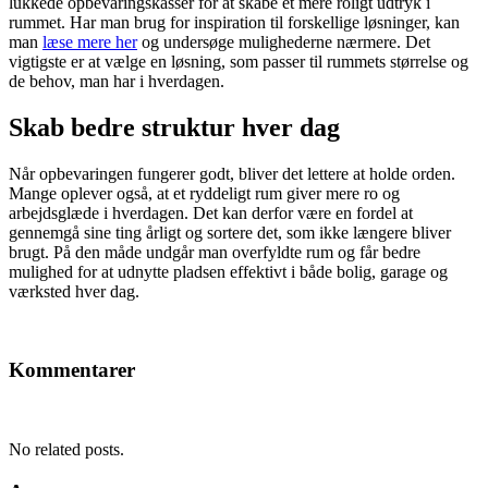
lukkede opbevaringskasser for at skabe et mere roligt udtryk i
rummet. Har man brug for inspiration til forskellige løsninger, kan
man
læse mere her
og undersøge mulighederne nærmere. Det
vigtigste er at vælge en løsning, som passer til rummets størrelse og
de behov, man har i hverdagen.
Skab bedre struktur hver dag
Når opbevaringen fungerer godt, bliver det lettere at holde orden.
Mange oplever også, at et ryddeligt rum giver mere ro og
arbejdsglæde i hverdagen. Det kan derfor være en fordel at
gennemgå sine ting årligt og sortere det, som ikke længere bliver
brugt. På den måde undgår man overfyldte rum og får bedre
mulighed for at udnytte pladsen effektivt i både bolig, garage og
værksted hver dag.
Kommentarer
No related posts.