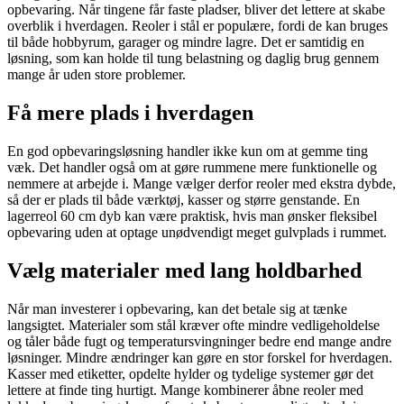
opbevaring. Når tingene får faste pladser, bliver det lettere at skabe
overblik i hverdagen. Reoler i stål er populære, fordi de kan bruges
til både hobbyrum, garager og mindre lagre. Det er samtidig en
løsning, som kan holde til tung belastning og daglig brug gennem
mange år uden store problemer.
Få mere plads i hverdagen
En god opbevaringsløsning handler ikke kun om at gemme ting
væk. Det handler også om at gøre rummene mere funktionelle og
nemmere at arbejde i. Mange vælger derfor reoler med ekstra dybde,
så der er plads til både værktøj, kasser og større genstande. En
lagerreol 60 cm dyb kan være praktisk, hvis man ønsker fleksibel
opbevaring uden at optage unødvendigt meget gulvplads i rummet.
Vælg materialer med lang holdbarhed
Når man investerer i opbevaring, kan det betale sig at tænke
langsigtet. Materialer som stål kræver ofte mindre vedligeholdelse
og tåler både fugt og temperatursvingninger bedre end mange andre
løsninger. Mindre ændringer kan gøre en stor forskel for hverdagen.
Kasser med etiketter, opdelte hylder og tydelige systemer gør det
lettere at finde ting hurtigt. Mange kombinerer åbne reoler med