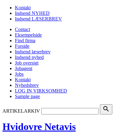
Kontakt
Indsend NYHED
Indsend LÆSERBREV
Contact
Eksempelside
Find firma
Forside
Indsend læserbrev
Indsend nyhed
Job oversigt
Jobagent
Jobs
Kontakt
Nyhedsbrev
LOG IN VIRKSOMHED
Sample page
search
ARTIKELARKIV
Hvidovre Netavis