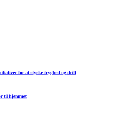
ativer for at styrke tryghed og drift
r til hjemmet