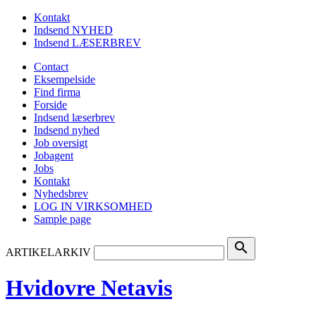
Kontakt
Indsend NYHED
Indsend LÆSERBREV
Contact
Eksempelside
Find firma
Forside
Indsend læserbrev
Indsend nyhed
Job oversigt
Jobagent
Jobs
Kontakt
Nyhedsbrev
LOG IN VIRKSOMHED
Sample page
search
ARTIKELARKIV
Hvidovre Netavis