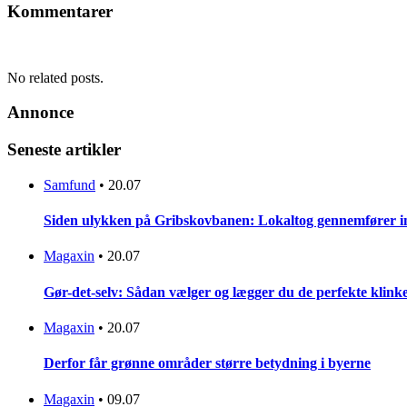
Kommentarer
No related posts.
Annonce
Seneste artikler
Samfund
•
20.07
Siden ulykken på Gribskovbanen: Lokaltog gennemfører initi
Magaxin
•
20.07
Gør-det-selv: Sådan vælger og lægger du de perfekte klinke
Magaxin
•
20.07
Derfor får grønne områder større betydning i byerne
Magaxin
•
09.07