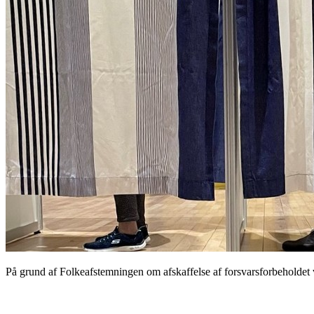
På grund af Folkeafstemningen om afskaffelse af forsvarsforbeholdet v