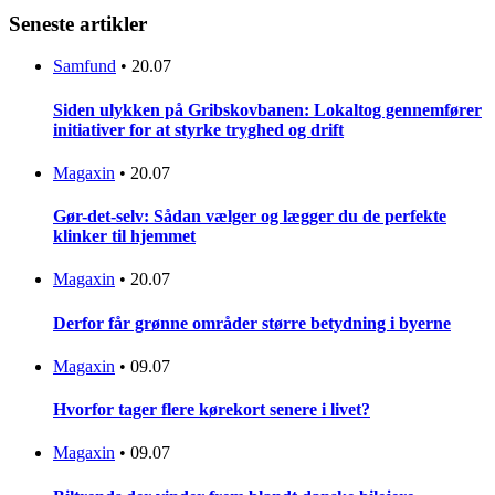
Seneste artikler
Samfund
•
20.07
Siden ulykken på Gribskovbanen: Lokaltog gennemfører
initiativer for at styrke tryghed og drift
Magaxin
•
20.07
Gør-det-selv: Sådan vælger og lægger du de perfekte
klinker til hjemmet
Magaxin
•
20.07
Derfor får grønne områder større betydning i byerne
Magaxin
•
09.07
Hvorfor tager flere kørekort senere i livet?
Magaxin
•
09.07