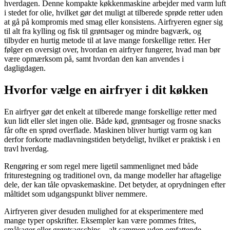
hverdagen. Denne kompakte køkkenmaskine arbejder med varm luft
i stedet for olie, hvilket gør det muligt at tilberede sprøde retter uden
at gå på kompromis med smag eller konsistens. Airfryeren egner sig
til alt fra kylling og fisk til grøntsager og mindre bagværk, og
tilbyder en hurtig metode til at lave mange forskellige retter. Her
følger en oversigt over, hvordan en airfryer fungerer, hvad man bør
være opmærksom på, samt hvordan den kan anvendes i
dagligdagen.
Hvorfor vælge en airfryer i dit køkken
En airfryer gør det enkelt at tilberede mange forskellige retter med
kun lidt eller slet ingen olie. Både kød, grøntsager og frosne snacks
får ofte en sprød overflade. Maskinen bliver hurtigt varm og kan
derfor forkorte madlavningstiden betydeligt, hvilket er praktisk i en
travl hverdag.
Rengøring er som regel mere ligetil sammenlignet med både
friturestegning og traditionel ovn, da mange modeller har aftagelige
dele, der kan tåle opvaskemaskine. Det betyder, at oprydningen efter
måltidet som udgangspunkt bliver nemmere.
Airfryeren giver desuden mulighed for at eksperimentere med
mange typer opskrifter. Eksempler kan være pommes frites,
småkager eller grøntsagschips – alt sammen uden omfattende