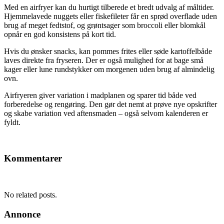
Med en airfryer kan du hurtigt tilberede et bredt udvalg af måltider.
Hjemmelavede nuggets eller fiskefileter får en sprød overflade uden
brug af meget fedtstof, og grøntsager som broccoli eller blomkål
opnår en god konsistens på kort tid.
Hvis du ønsker snacks, kan pommes frites eller søde kartoffelbåde
laves direkte fra fryseren. Der er også mulighed for at bage små
kager eller lune rundstykker om morgenen uden brug af almindelig
ovn.
Airfryeren giver variation i madplanen og sparer tid både ved
forberedelse og rengøring. Den gør det nemt at prøve nye opskrifter
og skabe variation ved aftensmaden – også selvom kalenderen er
fyldt.
Kommentarer
No related posts.
Annonce