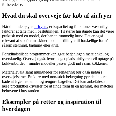
forberedelse.
Hvad du skal overveje før køb af airfryer
Når du undersøger
airfryers
, er kapacitet og funktioner væsentlige
faktorer at tage med i beslutningen. Til større husstande kan det være
praktisk med en model, der har en rummelig kurv. Det er også
relevant at se efter maskiner med indstillinger til forskellige formål
såsom stegning, bagning eller grill.
Forudindstillede programmer kan gøre betjeningen mere enkel og
overskuelig. Overvej også, hvor meget plads airfryeren vil optage på
køkkenbordet – mindre modeller passer godt ind i små køkkener.
Materialevalg samt muligheder for rengøring bør også indgå i
overvejelserne. En kurv med non-stick belægning gør det lettere
både at tage maden ud og rengøre bagefter. Det kan anbefales at
læse produktbeskrivelser for at finde frem til en løsning, der matcher
behovene i husstanden.
Eksempler på retter og inspiration til
hverdagen