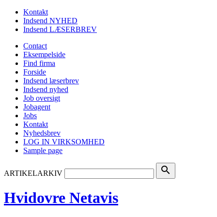
Kontakt
Indsend NYHED
Indsend LÆSERBREV
Contact
Eksempelside
Find firma
Forside
Indsend læserbrev
Indsend nyhed
Job oversigt
Jobagent
Jobs
Kontakt
Nyhedsbrev
LOG IN VIRKSOMHED
Sample page
search
ARTIKELARKIV
Hvidovre Netavis