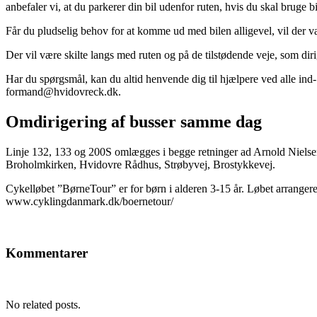
anbefaler vi, at du parkerer din bil udenfor ruten, hvis du skal bruge 
Får du pludselig behov for at komme ud med bilen alligevel, vil der være
Der vil være skilte langs med ruten og på de tilstødende veje, som diri
Har du spørgsmål, kan du altid henvende dig til hjælpere ved alle ind-
formand@hvidovreck.dk.
Omdirigering af busser samme dag
Linje 132, 133 og 200S omlægges i begge retninger ad Arnold Nielsen
Broholmkirken, Hvidovre Rådhus, Strøbyvej, Brostykkevej.
Cykelløbet ”BørneTour” er for børn i alderen 3-15 år. Løbet arrang
www.cyklingdanmark.dk/boernetour/
Kommentarer
No related posts.