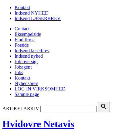
Kontakt
Indsend NYHED
Indsend LÆSERBREV
Contact
Eksempelside
Find firma
Forside
Indsend læserbrev
Indsend nyhed
Job oversigt
Jobagent
Jobs
Kontakt
Nyhedsbrev
LOG IN VIRKSOMHED
Sample page
search
ARTIKELARKIV
Hvidovre Netavis