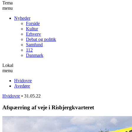
Tema
menu
Nyheder
Forside
Kultur
Erhverv
Debat og politik
Samfund
112
Danmark
Lokal
menu
Hvidovre
Avedøre
Hvidovre
•
31.05.22
Afspærring af veje i Risbjergkvarteret