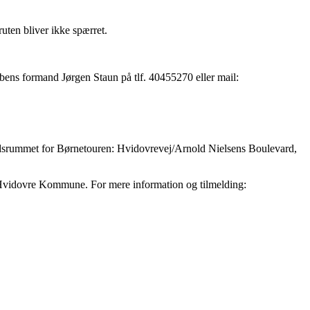
ruten bliver ikke spærret.
ubbens formand Jørgen Staun på tlf. 40455270 eller mail:
tidsrummet for Børnetouren: Hvidovrevej/Arnold Nielsens Boulevard,
 Hvidovre Kommune. For mere information og tilmelding: